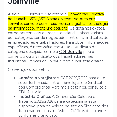
Joinville
A sigla CCT Joinville 2 se refere à
Convenção Coletiva
de Trabalho 2025/2026 para diversos setores em
Joinville, como o comércio, indústria gráfica, tecnologia
da informação, metalúrgicos, etc
. Os detalhes exatos,
como percentuais de reajuste salarial e pisos, variam
por categoria, sendo negociados entre os sindicatos de
empregadores e trabalhadores. Para obter informações
específicas, é necessário consultar o sindicato da
categoria desejada, como a
CDL Joinville
para o
comércio ou o Sindicato dos Trabalhadores nas
Indústrias Gráficas de Joinville para a indústria gráfica.
Convenções por setor:
Comércio Varejista:
A CCT 2025/2026 para este
setor foi firmada entre o Sindilojas e o Sindicato
dos Comerciários. Para mais detalhes, consulte a
CDL Joinville.
Indústria Gráfica:
A Convenção Coletiva de
Trabalho 2025/2026 para a categoria já está
disponível para download no site do Sindicato dos
Trabalhadores nas Indústrias Gráficas de Joinville,
conforme o Sindicato.